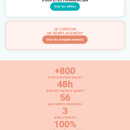
VOUS ÊTES PHARMACIEN
Voir les offres
JE CHERCHE
UN REMPLACEMENT
Voir les remplacements
+800
professionnels placés
48h
délai de réponse garanti
56
spécialités médicales
3
pays couverts
100%