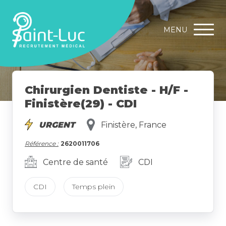
MENU
Chirurgien Dentiste - H/F -
Finistère(29) - CDI
URGENT
Finistère, France
Référence :
2620011706
Centre de santé
CDI
CDI
Temps plein