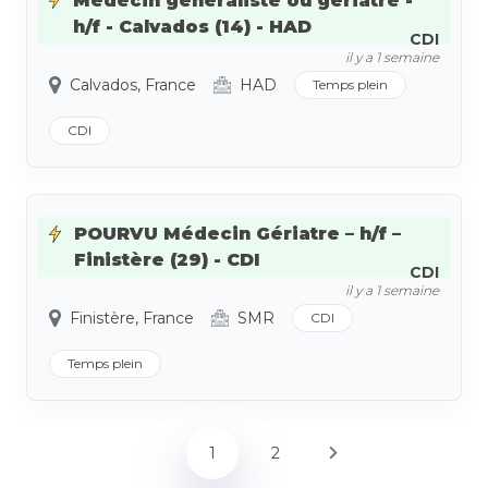
Médecin généraliste ou gériatre -
h/f - Calvados (14) - HAD
CDI
il y a 1 semaine
Calvados, France
HAD
Temps plein
CDI
POURVU Médecin Gériatre – h/f –
Finistère (29) - CDI
CDI
il y a 1 semaine
Finistère, France
SMR
CDI
Temps plein
1
2