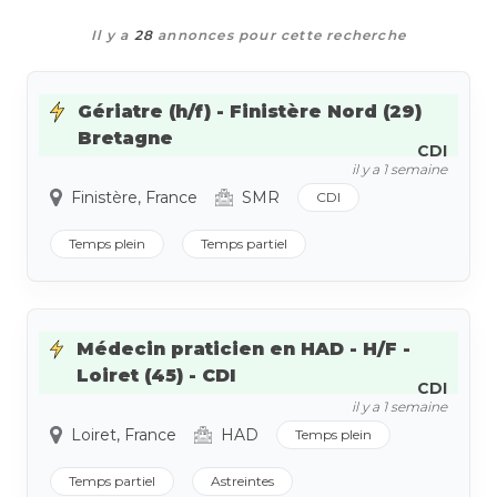
Il y a
28
annonces pour cette recherche
Gériatre (h/f) - Finistère Nord (29)
Bretagne
CDI
il y a 1 semaine
Finistère, France
SMR
CDI
Temps plein
Temps partiel
Médecin praticien en HAD - H/F -
Loiret (45) - CDI
CDI
il y a 1 semaine
Loiret, France
HAD
Temps plein
Temps partiel
Astreintes