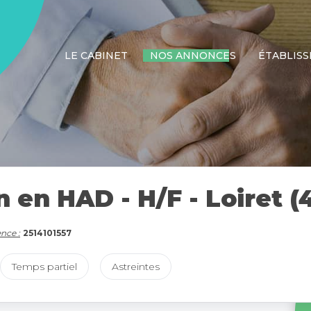
LE CABINET
NOS ANNONCES
ÉTABLIS
 en HAD - H/F - Loiret (4
nce :
2514101557
Temps partiel
Astreintes