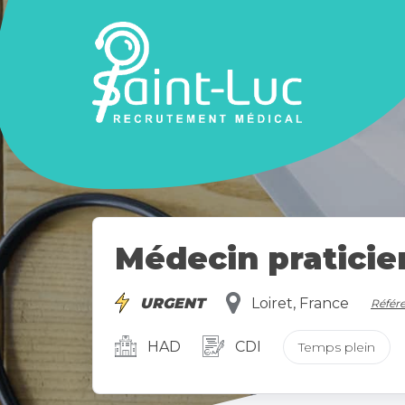
Médecin praticien
URGENT
Loiret, France
Référe
HAD
CDI
Temps plein