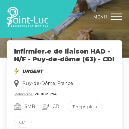
MENU
Infirmier.e de liaison HAD -
H/F - Puy-de-dôme (63) - CDI
URGENT
Puy-de-Dôme, France
Référence :
2618021794
SMR
CDI
Temps plein
CDI