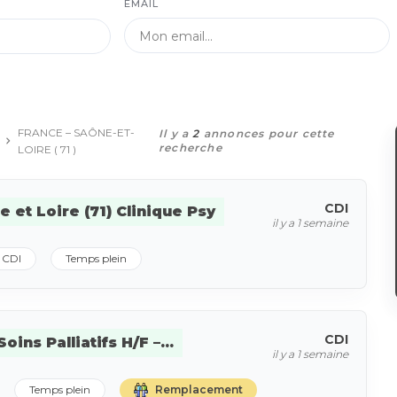
EMAIL
FRANCE – SAÔNE-ET-
Il y a
2
annonces pour cette
recherche
LOIRE ( 71 )
CDI
 et Loire (71) Clinique Psy
il y a 1 semaine
CDI
Temps plein
CDI
ins Palliatifs H/F –...
il y a 1 semaine
Temps plein
Remplacement