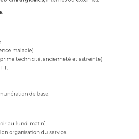
e
.
e
ence maladie)
prime technicité, ancienneté et astreinte).
TT.
munération de base.
oir au lundi matin).
on organisation du service.