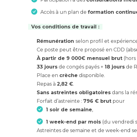
Accès à un plan de
formation continu
Vos conditions de travail :
Rémunération
selon profil et expérienc
Ce poste peut être proposé en CDD (abs
À partir de 9 000€ mensuel brut
(hors 
33 jours
de congés payés +
18 jours
de R
Place en
crèche
disponible.
Repas à
2,82 €
.
Sans astreintes obligatoires
dans la ré
Forfait d’astreinte :
796 € brut
pour
1 soir de semaine
,
1 week-end par mois
(du vendredi s
Astreintes de semaine et de week-end sel