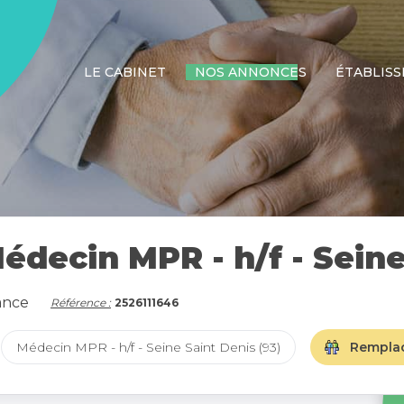
LE CABINET
NOS ANNONCES
ÉTABLIS
ecin MPR - h/f - Seine 
ance
Référence :
2526111646
Médecin MPR - h/f - Seine Saint Denis (93)
Rempla