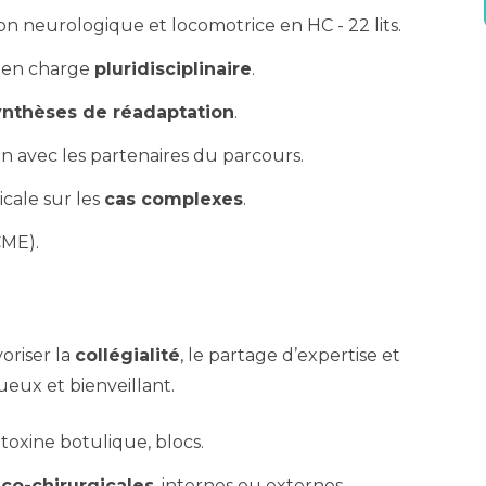
on neurologique et locomotrice en HC - 22 lits.
e en charge
pluridisciplinaire
.
ynthèses de réadaptation
.
on avec les partenaires du parcours.
icale sur les
cas complexes
.
CME).
oriser la
collégialité
, le partage d’expertise et
ueux et bienveillant.
 toxine botulique, blocs.
co-chirurgicales
, internes ou externes.