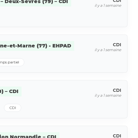
CDI
– Deux-Sèvres (79) – CDI
il y a 1 semaine
CDI
ine-et-Marne (77) - EHPAD
il y a 1 semaine
mps partiel
CDI
) – CDI
il y a 1 semaine
CDI
CDI
gion Normandie – CDI