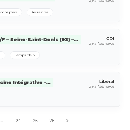
il y a 1 semaine
emps plein
Astreintes
CDI
 – Seine-Saint-Denis (93) –...
il y a 1 semaine
I
Temps plein
Libéral
ne Intégrative -...
il y a 1 semaine
...
24
25
26