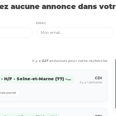
z aucune annonce dans votre
EMAIL
Il y a
327
annonces pour cette recherche
CDI
H/F - Seine-et-Marne (77) -...
il y a 1 semaine
mps partiel