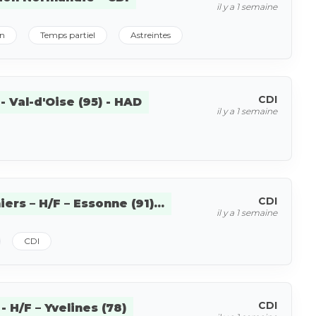
il y a 1 semaine
in
Temps partiel
Astreintes
CDI
 Val-d'Oise (95) - HAD
il y a 1 semaine
CDI
ers – H/F – Essonne (91)...
il y a 1 semaine
CDI
CDI
H/F – Yvelines (78)