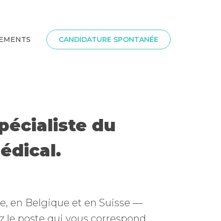
SEMENTS
CANDIDATURE SPONTANÉE
pécialiste du
édical.
?
ce, en Belgique et en Suisse —
z le poste qui vous correspond