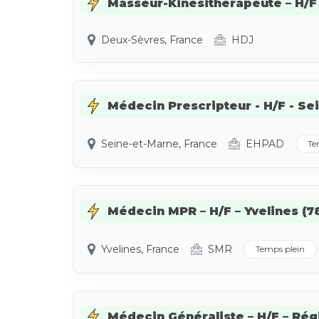
Masseur-Kinésithérapeute – H/F 
Deux-Sèvres, France
HDJ
Médecin Prescripteur - H/F - Se
Seine-et-Marne, France
EHPAD
Te
Médecin MPR – H/F – Yvelines (78
Yvelines, France
SMR
Temps plein
Médecin Généraliste – H/F – Ré