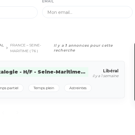
EMAIL
AL
FRANCE – SEINE-
Il y a
1
annonces pour cette
recherche
MARITIME ( 76 )
Libéral
ogie - H/F - Seine-Maritime...
il y a 1 semaine
mps partiel
Temps plein
Astreintes