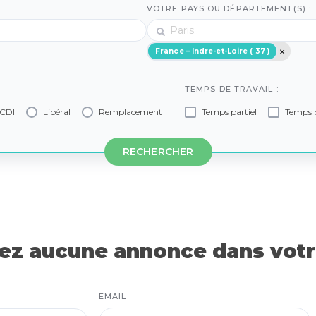
VOTRE PAYS OU DÉPARTEMENT(S) :
France – Indre-et-Loire ( 37 )
TEMPS DE TRAVAIL :
CDI
Libéral
Remplacement
Temps partiel
Temps p
RECHERCHER
z aucune annonce dans votre
EMAIL