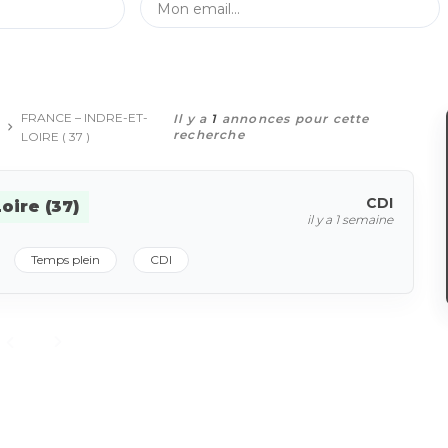
FRANCE – INDRE-ET-
Il y a
1
annonces pour cette
recherche
LOIRE ( 37 )
CDI
oire (37)
il y a 1 semaine
Temps plein
CDI