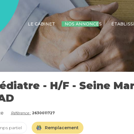
LE CABINET
NOS ANNONCES
ÉTABLIS
iatre - H/F - Seine Mar
HAD
ce
Référence :
2630011727
mps partiel
Remplacement