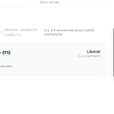
FRANCE – SAÔNE-ET-
Il y a
1
annonces pour cette
recherche
LOIRE ( 71 )
Libéral
 (71)
il y a 1 semaine
ps plein