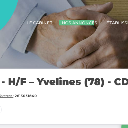
LE CABINET
NOS ANNONCES
ÉTABLIS
 H/F – Yvelines (78) - CD
érence :
2613031840