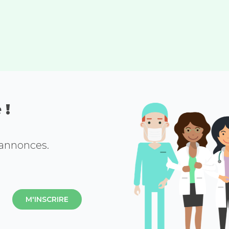
 !
 annonces.
M'INSCRIRE