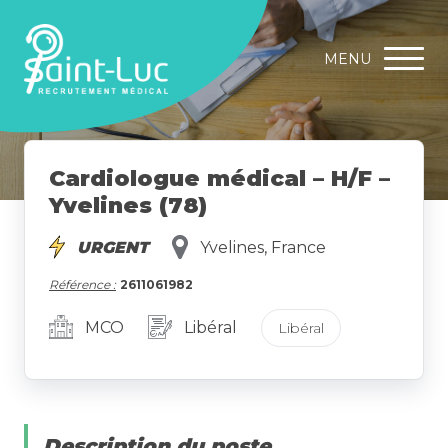
MENU
Cardiologue médical – H/F –
Yvelines (78)
URGENT
Yvelines, France
Référence :
2611061982
MCO
Libéral
Libéral
Description du poste