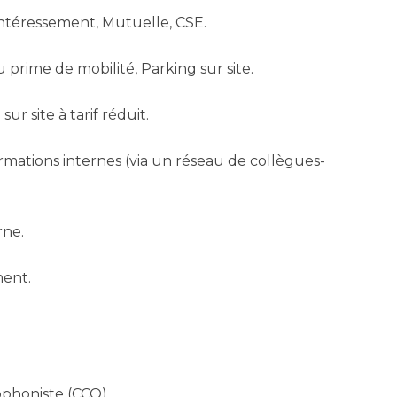
intéressement, Mutuelle, CSE.
prime de mobilité, Parking sur site.
r site à tarif réduit.
rmations internes (via un réseau de collègues-
rne.
ment.
ophoniste (CCO).