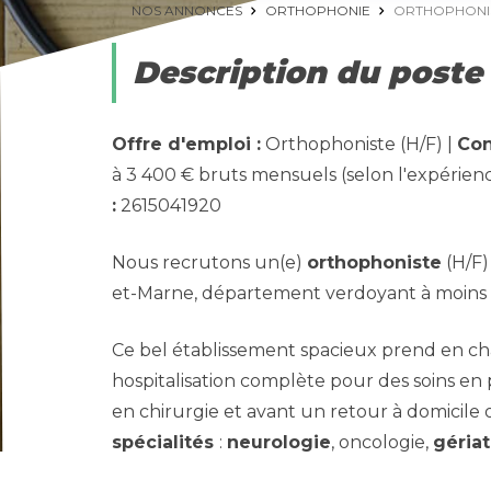
NOS ANNONCES
ORTHOPHONIE
ORTHOPHONISTE
Description du poste
Offre d'emploi :
Orthophoniste (H/F) |
Con
à 3 400 € bruts mensuels (selon l'expérien
:
2615041920
Nous recrutons un(e)
orthophoniste
(H/F)
et-Marne, département verdoyant à moins d
Ce bel établissement spacieux prend en char
hospitalisation complète pour des soins en
en chirurgie et avant un retour à domicile 
spécialités
:
neurologie
, oncologie,
géria