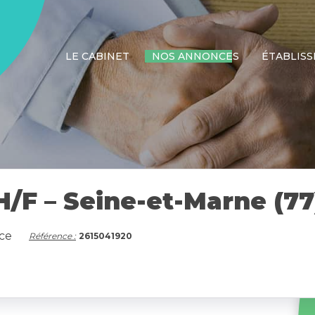
LE CABINET
NOS ANNONCES
ÉTABLIS
/F – Seine-et-Marne (77
ce
Référence :
2615041920